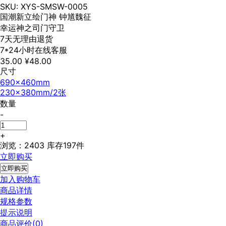
SKU: XYS-SMSW-0005
国潮新立绘门神 钟馗魏征
幸运神之司门守卫
7天无理由退货
7*24小时在线客服
35.00
¥48.00
尺寸
690x460mm
230x380mm/2张
数量
-
+
浏览：2403
库存197件
立即购买
立即购买
加入购物车
商品详情
规格参数
提示说明
商品评价(0)