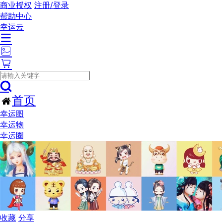
商业授权
注册/登录
帮助中心
幸运云
首页
幸运图
幸运物
幸运圈
收藏
分享