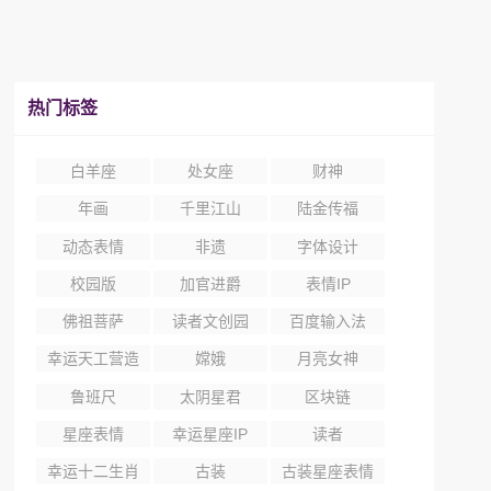
热门标签
白羊座
处女座
财神
年画
千里江山
陆金传福
动态表情
非遗
字体设计
校园版
加官进爵
表情IP
佛祖菩萨
读者文创园
百度输入法
幸运天工营造
嫦娥
月亮女神
尺
鲁班尺
太阴星君
区块链
星座表情
幸运星座IP
读者
幸运十二生肖
古装
古装星座表情