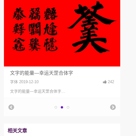
文字的能量—幸运天罡合体字
教你
字体
2019-12-10
242
文创
文字的能量—幸运天罡合体字…
教你
相关文章