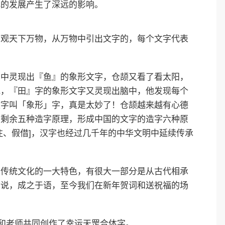
化的发展产生了深远的影响。
爷观天下万物，从万物中引出文字的，每个文字代表
脑中灵现出『鱼』的象形文字，仓颉又看了看太阳，
地，『田』字的象形文字又灵现出脑中，他发现每个
文字叫「象形」字，真是太妙了！仓颉越来越有心德
了剩余五种造字原理，形成中国的文字的造字六种原
注、假借]，汉字也经过几千年的中华文明中延续传承
国传统文化的一大特色，有很大一部分是从古代相承
皆说，成之于语，至今我们在新年贺词和送祝福的场
家和老师共同创作了幸运天罡合体字。