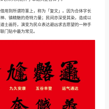
们借用到所谓符篆上，称为「复文」。因为合体字长
鬼神、镇精魅的奇特力量；民间亦深受其染，造成以
从道士画符，演变为民众表达避凶求吉愿望的一种手
对联门贴中最为常见。