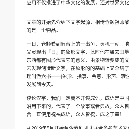
应用不仅推进了中华文化的发展，还对世界文
文章的开始先介绍下文字起源，相传仓颉祖师
的是一个物品。
一日，仓颉看到窗台上的一串鱼，灵机一动，
又灵现出『日』的象形文字，此时他在望去田
东西都有图形代表它的意义，由景物转变成的
去发现创造新文字，在象形的的基础上又总结
理叫做六书——[象形、指事、会意、形声、转
发展到今天。
谈论汉字，我们一定离不开谈成语，成语是中
沿用下来的，代表了一个故事或者典故，众人
合一直使用祝福成语，众人皆祝，成之于幸！
从2019年5月开始至今我们团队联合多名艺术