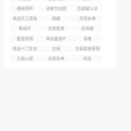
佛祖菩萨
读者文创园
百度输入法
幸运天工营造
嫦娥
月亮女神
尺
鲁班尺
太阴星君
区块链
星座表情
幸运星座IP
读者
幸运十二生肖
古装
古装星座表情
凡俗心愿
太阴女神
标志