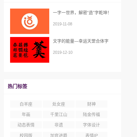
一字一世界，解密“造”字乾坤！
2019-11-08
文字的能量—幸运天罡合体字
2019-12-10
热门标签
白羊座
处女座
财神
年画
千里江山
陆金传福
动态表情
非遗
字体设计
校园版
加官进爵
表情IP