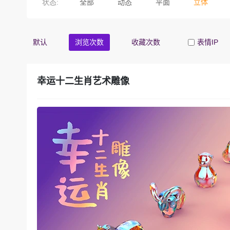
状态:
全部
动态
平面
立体
默认
浏览次数
收藏次数
表情IP
幸运十二生肖艺术雕像