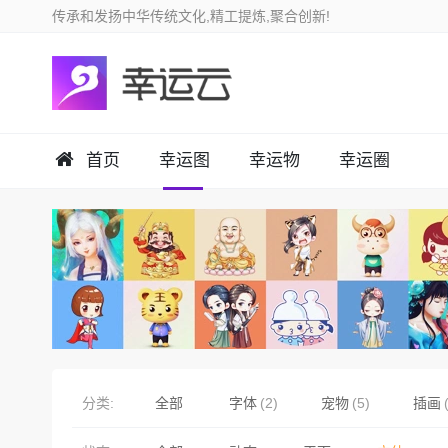
首页
幸运图
幸运物
幸运圈
分类:
全部
字体
(2)
宠物
(5)
插画