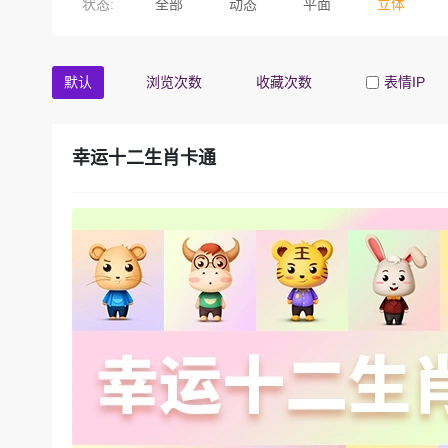
状态:
全部
动态
平面
立体
默认
浏览次数
收藏次数
表情IP
幸运十二生肖卡通