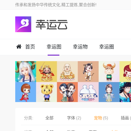
首页
幸运图
幸运物
幸运圈
分类:
全部
字体
(2)
宠物
(5)
插画