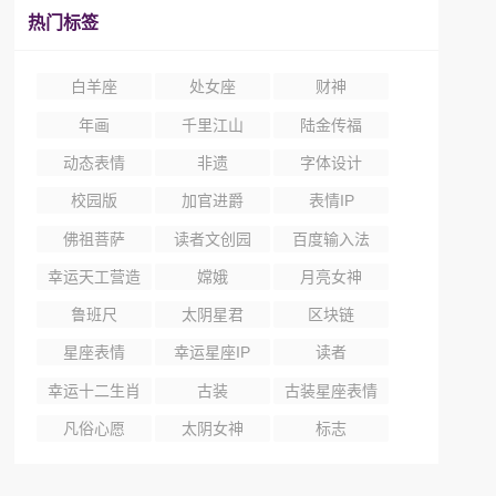
热门标签
白羊座
处女座
财神
年画
千里江山
陆金传福
动态表情
非遗
字体设计
校园版
加官进爵
表情IP
佛祖菩萨
读者文创园
百度输入法
幸运天工营造
嫦娥
月亮女神
尺
鲁班尺
太阴星君
区块链
星座表情
幸运星座IP
读者
幸运十二生肖
古装
古装星座表情
凡俗心愿
太阴女神
标志