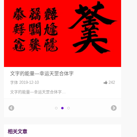
文字的能量—幸运天罡合体字
教你
字体
2019-12-10
242
文创
文字的能量—幸运天罡合体字…
教你
相关文章