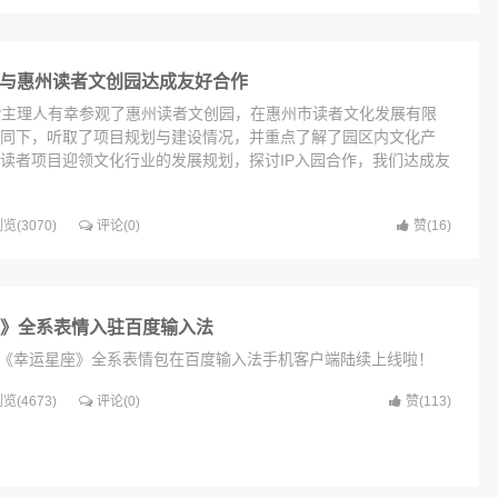
幸运神之司门守卫，旧画新作非遗应该这样传承？…
P与惠州读者文创园达成友好合作
IP主理人有幸参观了惠州读者文创园，在惠州市读者文化发展有限
同下，听取了项目规划与建设情况，并重点了解了园区内文化产
读者项目迎领文化行业的发展规划，探讨IP入园合作，我们达成友
览(3070)
评论(0)
赞(
16
)
》全系表情入驻百度输入法
始，《幸运星座》全系表情包在百度输入法手机客户端陆续上线啦！
览(4673)
评论(0)
赞(
113
)