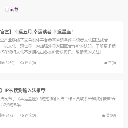
转载
官宣】幸运五月.幸运读者.幸运星座！
全产业链线下交易实体平台恭喜幸运星座与读者文化园达成合
，以文化，观世界，为加强外界对园区合作IP的认知，了解更多精
将在读吧文化不定期推出各类IP授权资讯，敬请您的关注！
览(2469)
评论(0)
赞(
0
)
》IP被搜狗输入法推荐
法发布了《幸运星座》被搜狗输入法工作人员联系告知我们的IP表
论将被推荐。
幸运神之司门守卫，旧画新作非遗应该这样传承？
览(3472)
评论(0)
赞(
68
)
28
文创
2019-11-20
139