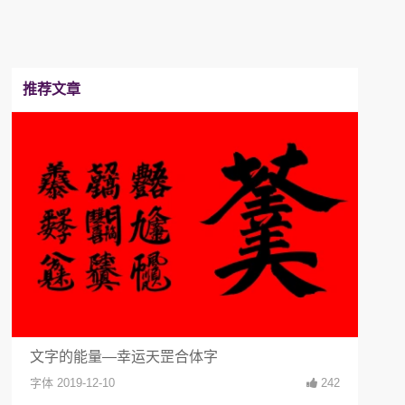
推荐文章
文字的能量—幸运天罡合体字
教你
字体
2019-12-10
242
文创