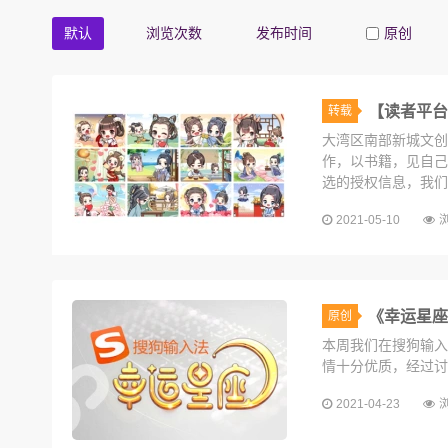
默认
浏览次数
发布时间
原创
【读者平台
转载
大湾区南部新城文创
作，以书籍，见自己
选的授权信息，我们
2021-05-10
浏
《幸运星座
原创
本周我们在搜狗输入
情十分优质，经过讨
教你选出幸运的色彩-幸运潘通色
2021-04-23
浏
文创
2020-04-03