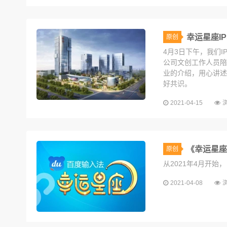
教你选出幸运的色彩-幸运潘通色…
幸运星座I
原创
4月3日下午，我们
公司文创工作人员陪
业的介绍，用心讲述
好共识。
2021-04-15
浏
《幸运星座
原创
从2021年4月开
2021-04-08
浏