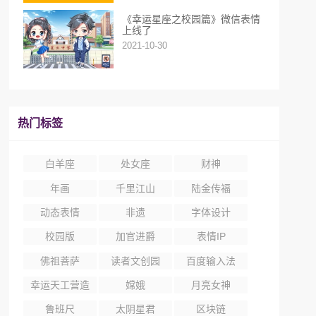
《幸运星座之校园篇》微信表情
上线了
2021-10-30
热门标签
白羊座
处女座
财神
年画
千里江山
陆金传福
动态表情
非遗
字体设计
校园版
加官进爵
表情IP
佛祖菩萨
读者文创园
百度输入法
幸运天工营造
嫦娥
月亮女神
尺
鲁班尺
太阴星君
区块链