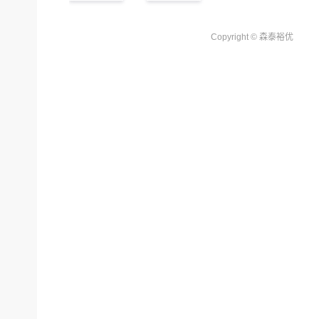
Copyright © 森泰裕优