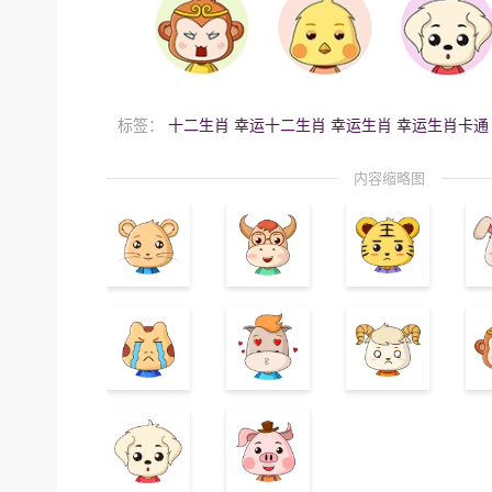
标签：
十二生肖
幸运十二生肖
幸运生肖
幸运生肖卡通
内容缩略图