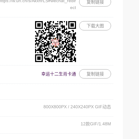
https://w.url.cn/s/AkxnrLS#wechat_redir
复制链接
ect
下载大图
幸运十二生肖卡通
复制链接
800X800PX / 240X240PX GIF动态
12款GIF/1.48M